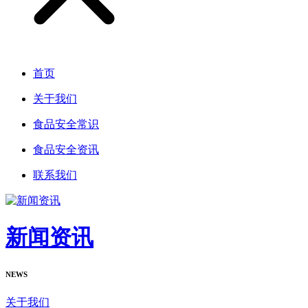
首页
关于我们
食品安全常识
食品安全资讯
联系我们
新闻资讯
NEWS
关于我们