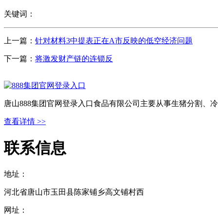
关键词：
上一篇：
针对材料3中提表正在A市反映的低空经济问题
下一篇：
将激发财产链的连锁反
唐山888集团官网登录入口食品有限公司主要从事生猪分割、
查看详情 >>
联系信息
地址：
河北省唐山市玉田县陈家铺乡高文铺村西
网址：