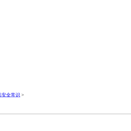
品安全常识
>