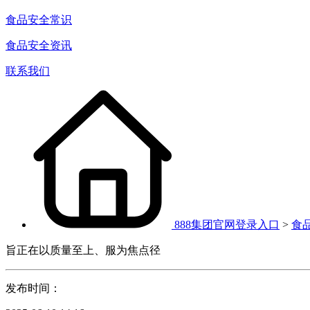
食品安全常识
食品安全资讯
联系我们
888集团官网登录入口
>
食
旨正在以质量至上、服为焦点径
发布时间：