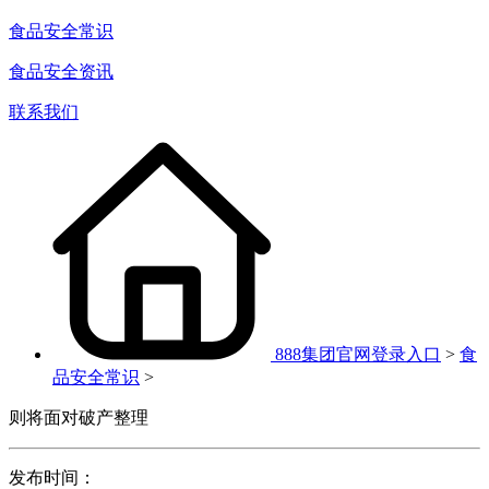
食品安全常识
食品安全资讯
联系我们
888集团官网登录入口
>
食
品安全常识
>
则将面对破产整理
发布时间：