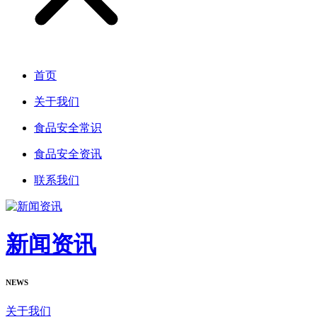
首页
关于我们
食品安全常识
食品安全资讯
联系我们
新闻资讯
NEWS
关于我们