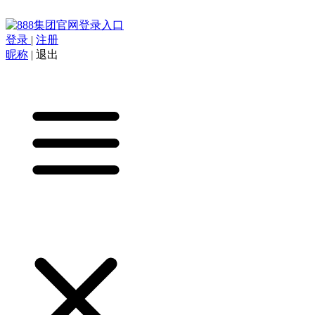
登录
|
注册
昵称
|
退出