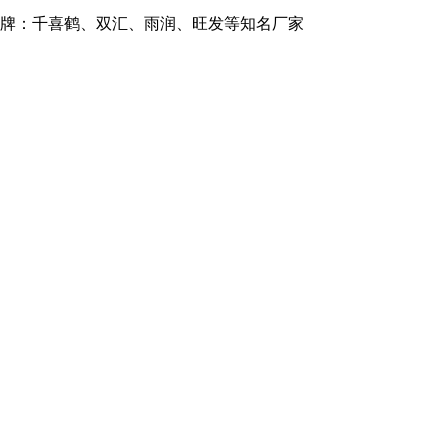
品牌：千喜鹤、双汇、雨润、旺发等知名厂家