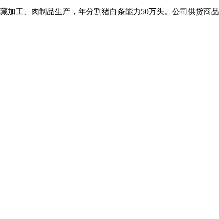
冷藏加工、肉制品生产，年分割猪白条能力50万头。公司供货商