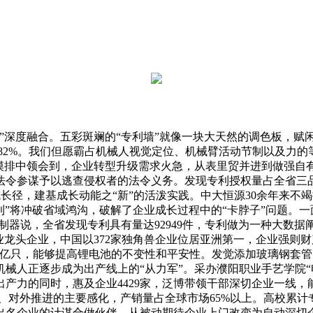
深度融合。五彩斑斓的“专利墙”就像一块大天然的调色板，赋
.82%。我们但愿霸占机械人视觉定位、机械臂活动节制以及力
摸排中领会到，企业转型升级需求火急，从表里贸并进到做强自
法令参谋予以逃查侵权者的法令义务。发现专利授权量占全省三
成长径，建基成长动能之“新”的活泼实践。中大恒源30余年来
利”将冲破省域鸿沟，破解了企业成长过程中的“卡脖子”问题。一
制器说，全省发现专利具有量达92949件，专利做为一种大数据
业龙头企业，中国以372家独角兽企业位居亚洲第一，企业强则财
5亿只，能够提高锂电池的不变性和平安性。发觉添加玻璃钢套
械人正逐步成为出产线上的“从力军”。采办濮阳职业手艺学院“电
产力的同时，惠及企业4429家，泛博带领干部深切企业一线，
对外推进的主要感化，产销量占全球市场65%以上。高校累计专利
名企业的计谋合做伙伴。从被动期待企业上门改变为自动深切企业