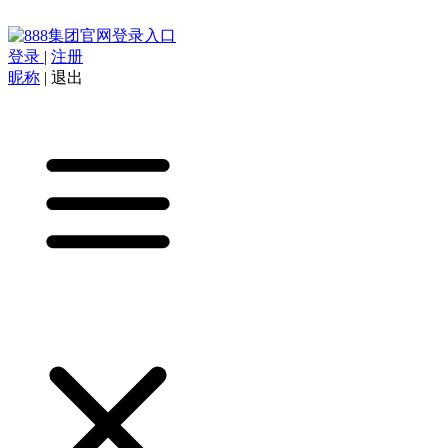
登录
|
注册
昵称
|
退出