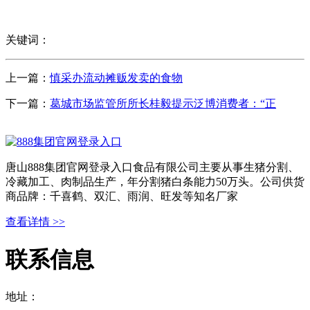
关键词：
上一篇：
慎采办流动摊贩发卖的食物
下一篇：
葛城市场监管所所长桂毅提示泛博消费者：“正
唐山888集团官网登录入口食品有限公司主要从事生猪分割、
冷藏加工、肉制品生产，年分割猪白条能力50万头。公司供货
商品牌：千喜鹤、双汇、雨润、旺发等知名厂家
查看详情 >>
联系信息
地址：