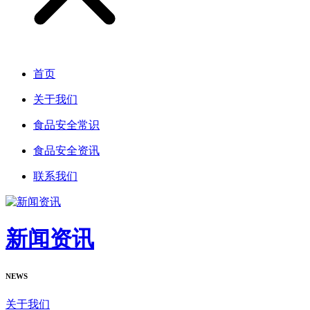
首页
关于我们
食品安全常识
食品安全资讯
联系我们
新闻资讯
NEWS
关于我们