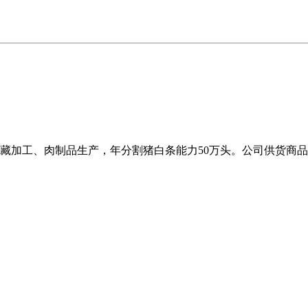
冷藏加工、肉制品生产，年分割猪白条能力50万头。公司供货商