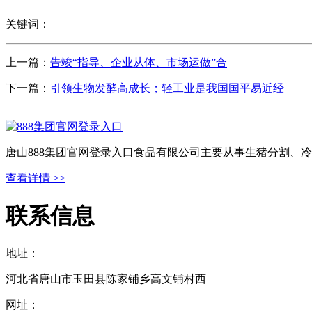
关键词：
上一篇：
告竣“指导、企业从体、市场运做”合
下一篇：
引领生物发酵高成长；轻工业是我国国平易近经
唐山888集团官网登录入口食品有限公司主要从事生猪分割、
查看详情 >>
联系信息
地址：
河北省唐山市玉田县陈家铺乡高文铺村西
网址：