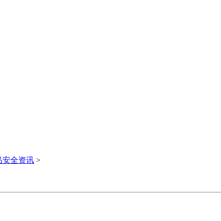
品安全资讯
>