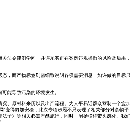
关法令律例学问，并连系实正在案例违规操做的风险及后果，
态，而产物标签则需细致说明各项需要消息，如许做的目标只
何可能导致污染的环境发生。
况、原材料来历以及出产流程。为人平易近群众营制一个愈加
网’变得愈加安稳，此次专项步履不只表现了相关部分对食物平
理法子》等相关必需严酷施行，同时，阐扬榜样带头感化。我们
？