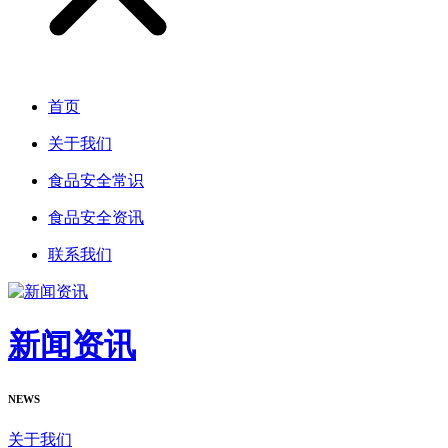
首页
关于我们
食品安全常识
食品安全资讯
联系我们
新闻资讯
NEWS
关于我们