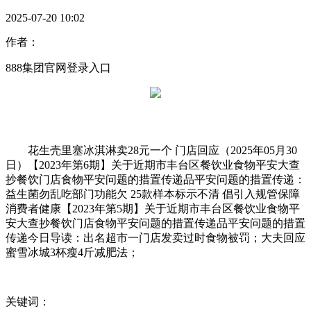
2025-07-20 10:02
作者：
888集团官网登录入口
花生壳里塞冰淇淋卖28元一个 门店回应（2025年05月30
日）【2023年第6期】关于近期市丰台区餐饮业食物平安大查
抄餐饮门店食物平安问题的措置传递品平安问题的措置传递：
益生菌勿乱吃部门功能欠 25款样本标示不清 倡引入规管保障
消费者健康【2023年第5期】关于近期市丰台区餐饮业食物平
安大查抄餐饮门店食物平安问题的措置传递品平安问题的措置
传递今日导读：出名超市一门店发卖过时食物被罚；大夫回应
蜜雪冰城3杯瘦4斤减肥法；
关键词：