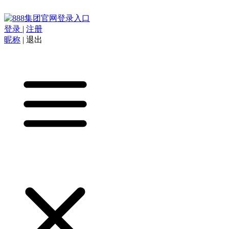
登录
|
注册
昵称
|
退出