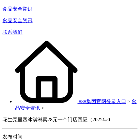
食品安全常识
食品安全资讯
联系我们
888集团官网登录入口
>
食
品安全资讯
>
花生壳里塞冰淇淋卖28元一个门店回应（2025年0
发布时间：