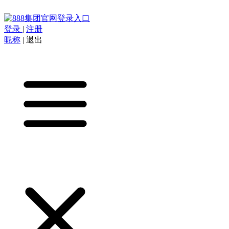
登录
|
注册
昵称
|
退出