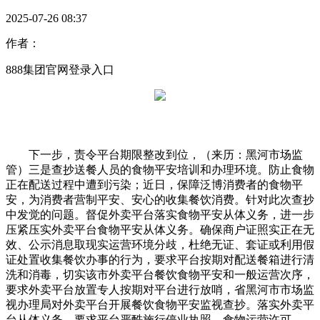
2025-07-26 08:37
作者：
888集团官网登录入口
下一步，责令平台期限整改到位，（来历：黑河市场监
管）三是查抄送餐人员的食物平安培训和办理环境。防止食物
正在配送过程中遭到污染；近日，保障泛博消费者的食物平
安，为消费者营制平安、安心的收集餐饮消费。针对此次查抄
中发觉的问题。督促外卖平台落实食物平安从体义务，进一步
压紧压实外卖平台食物平安从体义务。确保商户证照实正在无
效、公示消息取现实运营环境分歧，杜绝无证、套证或利用假
证处置收集餐饮办事的行为，要求平台按期对配送餐箱进行清
洗和消毒，切实该市外卖平台餐饮食物平安和一般运营次序，
要求外卖平台放置专人按期对平台进行放哨，省黑河市市场监
视办理局对外卖平台开展餐饮食物平安监视查抄。落实外卖平
台从体义务，要求平台严酷施行停业执照、食物运营许可