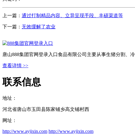
上一篇：
通过打制精品内容、立异呈现手段、丰硕渠道等
下一篇：
无效缓解了农业
唐山888集团官网登录入口食品有限公司主要从事生猪分割、
查看详情 >>
联系信息
地址：
河北省唐山市玉田县陈家铺乡高文铺村西
网址：
http://www.ayjixin.com
http://www.ayjixin.com