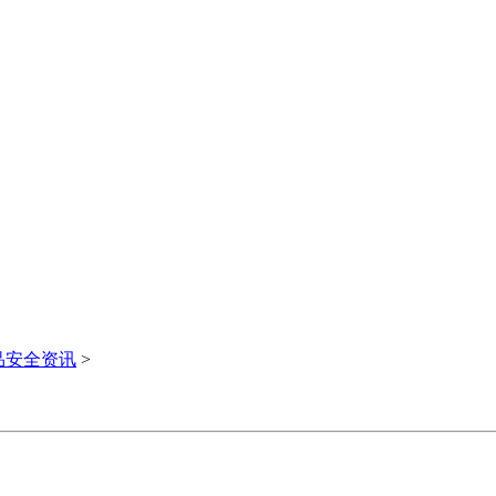
品安全资讯
>