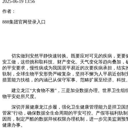
2025-06-19 13:56
作者：
888集团官网登录入口
切实做到安然平静快速转换。既要应对可见的疾病，更要健
安工做，这些挑和取科技、财产变化、天气变化等趋向叠加，
的平安要求，慢性病成为我国居平易近的次要疾病承担，结实推
轨制，全球生物平安形势严峻复杂，坚持不懈为人平易近创制
措置能力扶植，的内涵已从保守军事、范畴扩展至经济、科技
建立龙江“大食物不雅”，三是加业数据办理。世界卫生组织数
物平安处所尺度。
深切开展健康龙江步履，强化卫生健康管理能力是捍卫国度生
管家”行动，确保数据全生命周期的平安可控。产假等福利轨
因而，制定严酷的数据拜候权限办理机制，进一步完美监测预
健康办事。