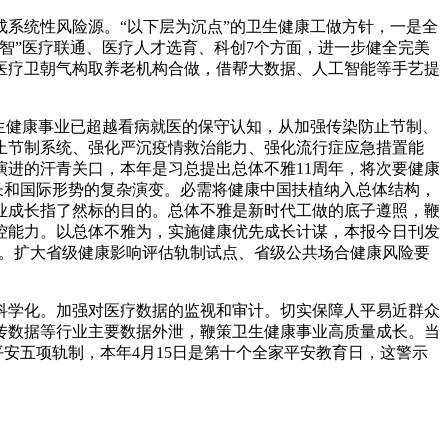
系统性风险源。“以下层为沉点”的卫生健康工做方针，一是全
智”医疗联通、医疗人才选育、科创7个方面，进一步健全完美
医疗卫朝气构取养老机构合做，借帮大数据、人工智能等手艺提
生健康事业已超越看病就医的保守认知，从加强传染防止节制、
止节制系统、强化严沉疫情救治能力、强化流行症应急措置能
进的汗青关口，本年是习总提出总体不雅11周年，将次要健康
长和国际形势的复杂演变。必需将健康中国扶植纳入总体结构，
业成长指了然标的目的。总体不雅是新时代工做的底子遵照，鞭
控能力。以总体不雅为，实施健康优先成长计谋，本报今日刊发
配。扩大省级健康影响评估轨制试点、省级公共场合健康风险要
学化。加强对医疗数据的监视和审计。切实保障人平易近群众
传数据等行业主要数据外泄，鞭策卫生健康事业高质量成长。当
安五项轨制，本年4月15日是第十个全家平安教育日，这警示