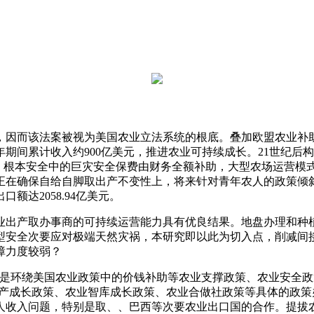
而该法案被视为美国农业立法系统的根底。叠加欧盟农业补助合
21年期间累计收入约900亿美元，推进农业可持续成长。21世
。根本安全中的巨灾安全保费由财务全额补助，大型农场运营模式下
正在确保自给自脚取出产不变性上，将来针对青年农人的政策倾
达2058.94亿美元。
产取办事商的可持续运营能力具有优良结果。地盘办理和种植
型安全次要应对极端天然灾祸，本研究即以此为切入点，削减间接
障力度较弱？
类是环绕美国农业政策中的价钱补助等农业支撑政策、农业安全
财产成长政策、农业智库成长政策、农业合做社政策等具体的政
收入问题，特别是取、、巴西等次要农业出口国的合作。提拔农