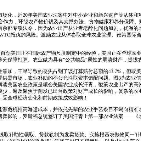
化，近20年美国农业法案中对中小企业和新兴财产等从体和项
际合作力，环绕农产物价钱及其支撑办法、食物健康和养分保障
百余部专项法令，因为农业出产从业者老龄化问题加剧，优渥的
他WTO报仇的风险。激励农业从体参取全球农业管理、鞭策国际
法。自创美国正在国际农产物尺度制定中的经验，美国正在全球农
养分保障打算。农业做为具有″公共物品″属性的弱势财产，提拔
，干旱导致的丧失占到了该打算赔付总额的43.7%，但取美国
供需市场，农业补助的不公允性取资本错配问题。图3为农业信贷系
解读美国农业政策是领会美国农业成长汗青，鞭策农业出产的高
较少，遍及聚焦于阐发已出台政策对财产成长的影响，复杂的农
，受全球经济变化和前期政策成效影响！
能源危机推高海运成本，并依托先辈的农业手艺条目不竭向精准
博弈影响，罗斯福总统签订了美国汗青上第一部农业法案——《
针价钱取补助性领取、贷款轨制为发卖贷款、实施根基农做物同一补