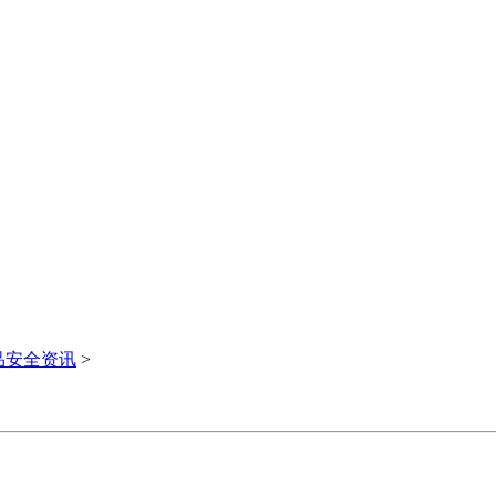
品安全资讯
>