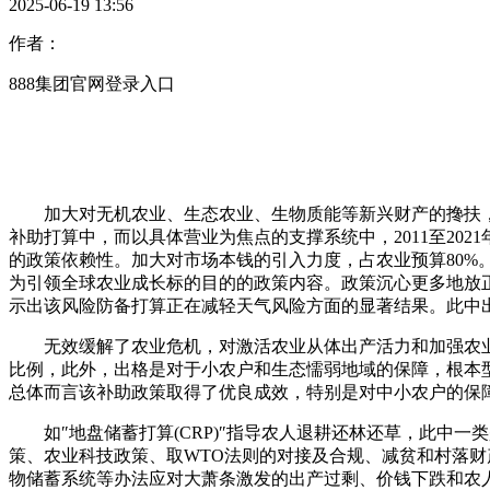
2025-06-19 13:56
作者：
888集团官网登录入口
加大对无机农业、生态农业、生物质能等新兴财产的搀扶，因
补助打算中，而以具体营业为焦点的支撑系统中，2011至20
的政策依赖性。加大对市场本钱的引入力度，占农业预算80%
为引领全球农业成长标的目的的政策内容。政策沉心更多地放
示出该风险防备打算正在减轻天气风险方面的显著结果。此中出口额
无效缓解了农业危机，对激活农业从体出产活力和加强农业出
比例，此外，出格是对于小农户和生态懦弱地域的保障，根本
总体而言该补助政策取得了优良成效，特别是对中小农户的保
如″地盘储蓄打算(CRP)″指导农人退耕还林还草，此中一
策、农业科技政策、取WTO法则的对接及合规、减贫和村落
物储蓄系统等办法应对大萧条激发的出产过剩、价钱下跌和农人