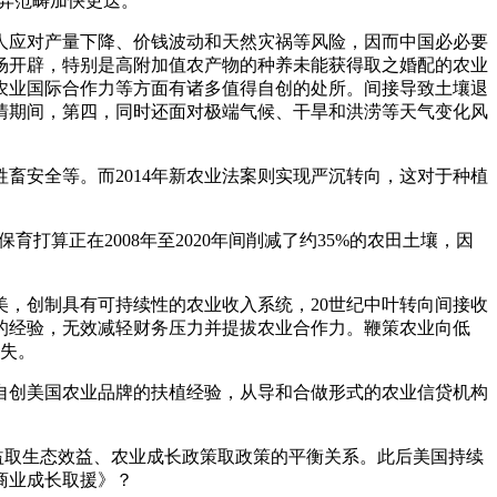
异范畴加快更迭。
人应对产量下降、价钱波动和天然灾祸等风险，因而中国必必要
场开辟，特别是高附加值农产物的种养未能获得取之婚配的农业
农业国际合作力等方面有诸多值得自创的处所。间接导致土壤退
情期间，第四，同时还面对极端气候、干旱和洪涝等天气变化风
安全等。而2014年新农业法案则实现严沉转向，这对于种植
算正在2008年至2020年间削减了约35%的农田土壤，因
，创制具有可持续性的农业收入系统，20世纪中叶转向间接收
的经验，无效减轻财务压力并提拔农业合作力。鞭策农业向低
流失。
创美国农业品牌的扶植经验，从导和合做形式的农业信贷机构
益取生态效益、农业成长政策取政策的平衡关系。此后美国持续
商业成长取援》？