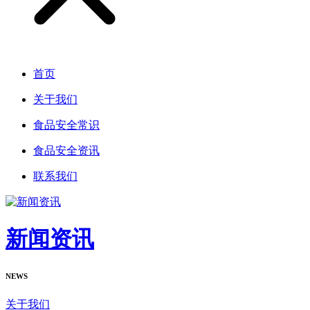
首页
关于我们
食品安全常识
食品安全资讯
联系我们
新闻资讯
NEWS
关于我们