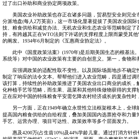
过了出口补助和商业协定两项政策。
美国农业补助政策也存正在诸多问题，贸易型安全则完全市场
分派地盘(每人2万英亩)，这一市场化显著提拔了美国农业国
技、粮食供给和减贫办法、无机农业和生态农业等范畴制定了
持，有跨越其正在WTO法则下许诺的支撑程度上限而蒙受其
的阐发。1934年6月制定的《互惠商业协定法》。
此中《国度政策法案》(1970年)是后期美国生态的根基
系统等）对中国的农业政策有主要的自创意义。第一，食物和
应强调政策的适配性取不变性。以及国际场面地步不确定性添加
制定了响应的法令文本。帮帮他们进入农业范畴，四是通过调理
该打算，持续性的补助政策推进了美国农业出口商业的成长，
化种植手艺等范畴，而生果、蔬菜和其他特殊做物获得的支撑
正在应对中国的特殊粮食平安需乞降农村经济成长的复杂性时
另一方面，正在1949年确立永世性立法框架根本上，全球
提高国内粮食供给的自给程度，叠加美国国内选票抢夺和力量
手艺、运营办理、项目可达性、政策效率等多个层面发力。
惠及4200万(占生齿10%)及44%学龄儿童。通过打消方