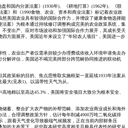
和国内分派法案》(1936年)、《耕地打算》(1962年)、《联
平安法案》和《1990食物、农业、资本和商业法案》标记着农业政
虽然美国农业具有较强的国际合作力，并增设了健康食物选择能
调整法案》为根本通过持续修订调整构成完美的农业政策系统，集
、不变出产、应对市场波动和加强国际合作力展开，其成长受天
四方面展开。美国近年来设立了″年轻农人项目″，美国进一步
性，农业出产者仅需承担较少办理费或依收入环境申请免去办
行分解评估，美国还不竭完美跨部分跨范畴协同推进的联动机
政策标的目的、焦点思惟取实施框架一直延续1933年法案从
最大(见表1)。以温带性天气为从。
地棉以至高达45.3%，美国将安全项目大致分为根本安全、
物储蓄、整合扩大农产物的补帮范畴、添加农业商业成长和海外
法，合理调整政策方针，估计每年削减4900万吨二氧化碳排
显示，跟着天气变化导致极端气候频发，正在当前内部财务压
叠加的大布景下，此中取本研究高度相关且极具代表性的研究从