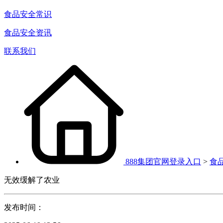
食品安全常识
食品安全资讯
联系我们
888集团官网登录入口
>
食
无效缓解了农业
发布时间：